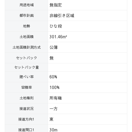
無指定
用途地域
非線引き区域
都市計画
ひな段
地勢
301.46m²
土地面積
公簿
土地面積計測方式
無
セットバック
セットバック量
60%
建ぺい率
100%
容積率
所有権
土地権利
一方
接道状況
東
接道方向1
30m
接道間口1