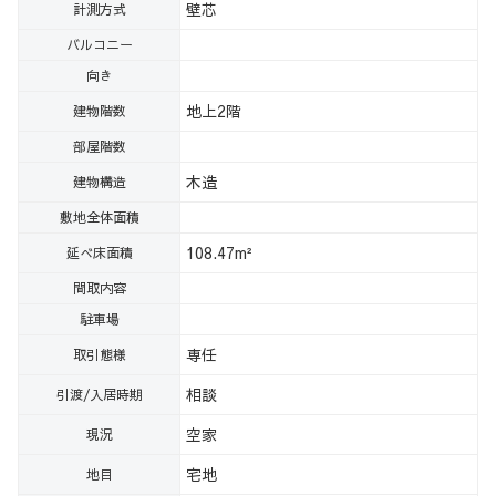
壁芯
計測方式
バルコニー
向き
地上2階
建物階数
部屋階数
木造
建物構造
敷地全体面積
108.47m²
延べ床面積
間取内容
駐車場
専任
取引態様
相談
引渡/入居時期
空家
現況
宅地
地目