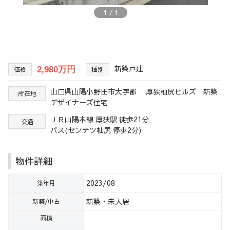
1
/
1
新築戸建
2,980万円
価格
種別
山口県山陽小野田市大字郡 厚狭杣尻ヒルズ 新築
所在地
デザイナーズ住宅
ＪＲ山陽本線 厚狭駅 徒歩21分
交通
バス(センテツ杣尻 停歩2分)
物件詳細
2023/08
築年月
新築・未入居
新築/中古
面積