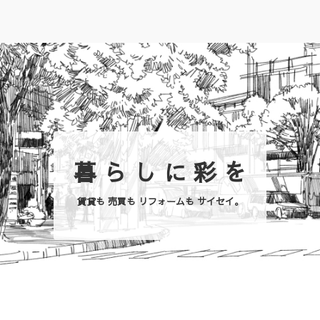
暮 ら し に 彩 を
賃貸も 売買も リフォームも サイセイ。