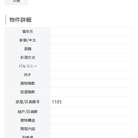
交通
物件詳細
築年月
新築/中古
面積
計測方式
バルコニー
向き
建物階数
部屋階数
1105
部屋/区画番号
総戸/区画数
建物構造
間取内容
駐車場