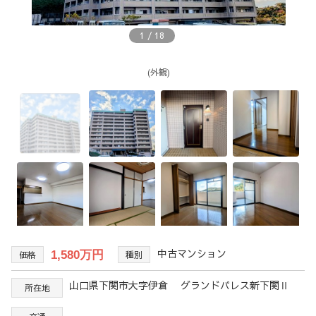
1
/
18
(外観)
中古マンション
1,580万円
価格
種別
山口県下関市大字伊倉 グランドパレス新下関Ⅱ
所在地