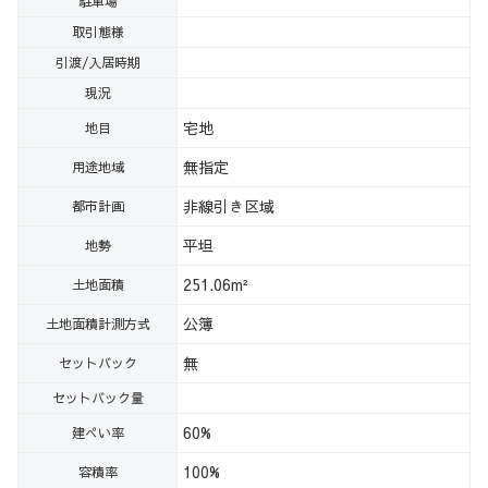
駐車場
取引態様
引渡/入居時期
現況
宅地
地目
無指定
用途地域
非線引き区域
都市計画
平坦
地勢
251.06m²
土地面積
公簿
土地面積計測方式
無
セットバック
セットバック量
60%
建ぺい率
100%
容積率