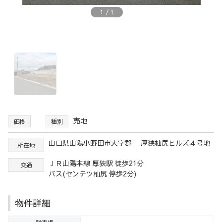
1
/
1
売地
価格
種別
山口県山陽小野田市大字郡 厚狭杣尻ヒルズ４号地
所在地
ＪＲ山陽本線 厚狭駅 徒歩21分
交通
バス(センテツ杣尻 停歩2分)
物件詳細