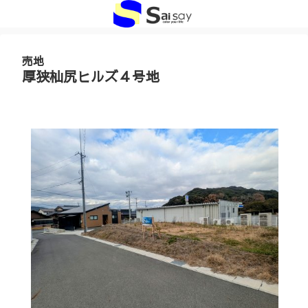
売地
厚狭杣尻ヒルズ４号地