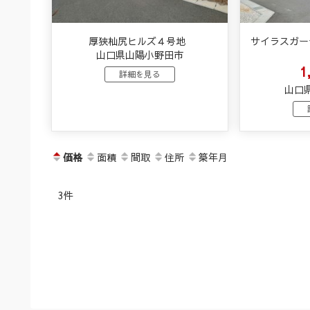
厚狭杣尻ヒルズ４号地
サイラスガー
山口県山陽小野田市
1
詳細を見る
山口
価格
面積
間取
住所
築年月
3件